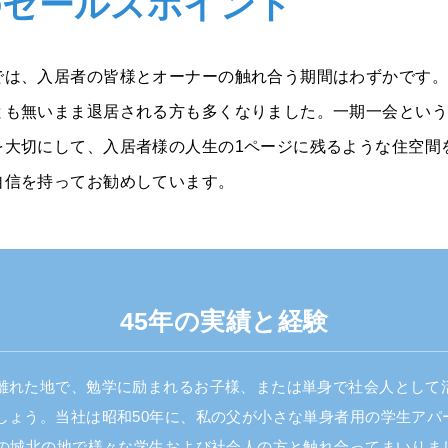
のセールスポイント
では、入居者の皆様とオーナーの触れ合う期間はわずかです。
とも無いまま退居される方も多くなりました。一期一会という
を大切にして、入居者様の人生の1ページに残るような住空間
自信を持ってお勧めしています。
45年の実績と経験
離れた地で、勉学に励まれるお子様、または単身で社会人として
しょう。当社は昭和50年に、私の父が小さな単身者用の学生アパ
この城北の地で様々な学生および社会人の方と触れ合ってまいりま